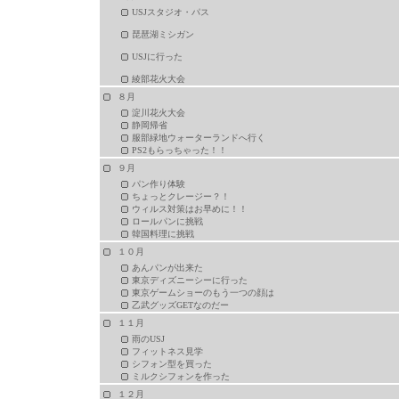
USJスタジオ・パス
琵琶湖ミシガン
USJに行った
綾部花火大会
８月
淀川花火大会
静岡帰省
服部緑地ウォーターランドへ行く
PS2もらっちゃった！！
９月
パン作り体験
ちょっとクレージー？！
ウィルス対策はお早めに！！
ロールパンに挑戦
韓国料理に挑戦
１０月
あんパンが出来た
東京ディズニーシーに行った
東京ゲームショーのもう一つの顔は
乙武グッズGETなのだー
１１月
雨のUSJ
フィットネス見学
シフォン型を買った
ミルクシフォンを作った
１２月