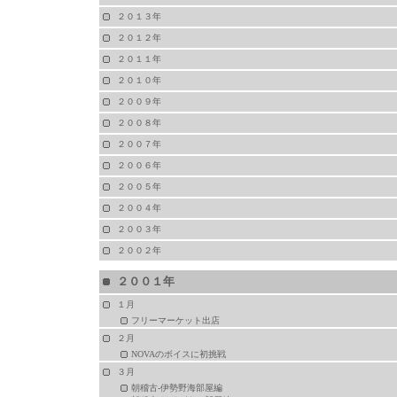
２０１３年
２０１２年
２０１１年
２０１０年
２００９年
２００８年
２００７年
２００６年
２００５年
２００４年
２００３年
２００２年
２００１年
１月
フリーマーケット出店
２月
NOVAのボイスに初挑戦
３月
朝稽古-伊勢野海部屋編