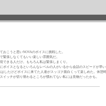
おこうと思いNOVAのボイスに挑戦した。
で緊張しなくてもいい楽しい雰囲気だ。
現できる人だけ。もちろん私は緊張しまくり。
にボイスとなるといろんなレベルの人がいるから会話のスピードが早い
緊張はしたけどボイスに来てた人達がスッゴク面白くって楽しめた。休憩
スイッチが切り替わるところが慣れてない私には見物だったかも。