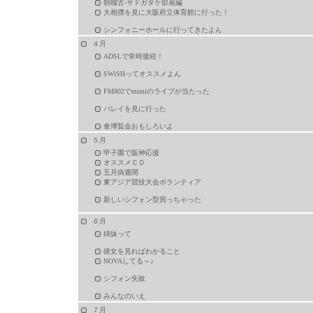
朝稽古-サドガタケ部屋編
大相撲を見に大阪府立体育館に行った！
シンフォニーホールに行ってきたよん
４月
ADSLで常時接続！
SWiSHってオススメよん
FM802でmimiのライブが当たった
バレイを見に行った
食博覧会おもしろいよ
５月
甲子園で阪神応援
オススメＣＤ
五月病週間
東アジア競技大会ボランティア
新しいシフォン型買っちゃった
６月
姉妹って
彼女を見ればわかること
NOVAしてる～♪
シフォン失敗
みんなのいえ
７月