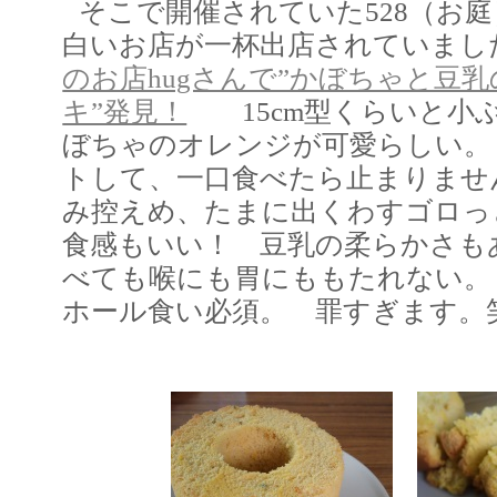
そこで開催されていた528（お
白いお店が一杯出店されていま
のお店hugさんで”かぼちゃと豆
キ”発見！
15cm型くらいと小
ぼちゃのオレンジが可愛らしい。
トして、一口食べたら止まりませ
み控えめ、たまに出くわすゴロっ
食感もいい！ 豆乳の柔らかさも
べても喉にも胃にももたれない。
ホール食い必須。 罪すぎます