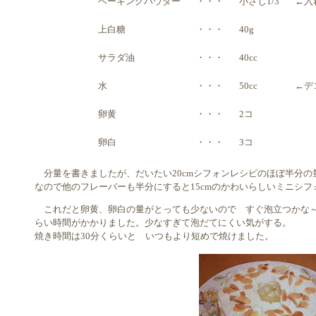
ベーキングパウダー
・・・
小さじ1/3
←入
上白糖
・・・
40g
サラダ油
・・・
40cc
水
・・・
50cc
←デ
卵黄
・・・
2コ
卵白
・・・
3コ
分量を書きましたが、だいたい20cmシフォンレシピのほぼ半分
なので他のフレーバーも半分にすると15cmのかわいらしいミニシ
これだと卵黄、卵白の量がとっても少ないので すぐ泡立つかな～
らい時間がかかりました。少なすぎて泡だてにくい気がする。
焼き時間は30分くらいと いつもより短めで焼けました。