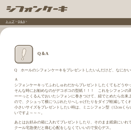
トップ
>
Q＆A
>
Q＆A
Q ホールのシフォンケーキをプレゼントしたいんだけど、なにか
Ａ
シフォンケーキってふわしゅわだからプレゼントしたくてもどうや
そんな時にお勧めなのがデコボコの型紙！！！ これをシフォンの
ーーっとくるんでおいたシフォンに巻きつけて、紐でとめたら出来
ので、クシュって横につぶれたりへしゃげたりをダイブ軽減してく
小さいサイズをプレゼントしたい時は、ミニシフォン型（12cmく
いですよ～～～。
あとはお好みの箱に入れてプレゼントしたり、そのまま紙袋にいれ
クール宅急便だと痛む心配をしなくていいので安心デス。