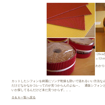
↑20c
←12
わかり
カットしたシフォンを綺麗にソンデ乾燥も防いで送れるいい方法な
だけどなかなかコレってのが見つからんのよね～。 通販シフォン
いか探してるんだけど未だ見つからず。。。
Ｑ＆Ａ一覧へ戻る