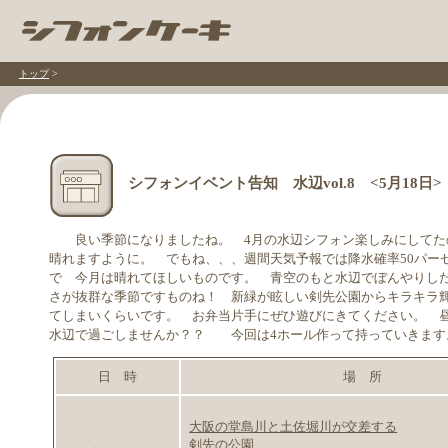
トップ
>
シフォンイベント告知 水辺vol.8 <5月18日>
良い季節になりましたね。 4月の水辺シフォン楽しみにしてた
晴れますように。 でもね、、、週間天気予報では降水確率50パー
で 今月は晴れてほしいものです。 青空のもと水辺でぼんやりし
さが抜群な季節ですものね！ 新緑が眩しい剣先公園からキラキラ
てしまいくらいです。 お弁当片手にぜひ遊びにきてください。 
水辺で過ごしませんか？？ 今回は4ホール作って持っていきま
日 時
場 所
大阪の堂島川と土佐堀川が交差する
剣先の公園