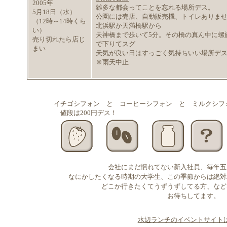
2005年
雑多な都会ってことを忘れる場所デス。
5月18日（水）
公園には売店、自動販売機、トイレありま
（12時～14時くら
北浜駅か天満橋駅から
い）
天神橋まで歩いて5分。その橋の真ん中に螺
売り切れたら店じ
で下りてスグ
まい
天気が良い日はすっごく気持ちいい場所デ
※雨天中止
イチゴシフォン と コーヒーシフォン と ミルクシフ
値段は200円デス！
会社にまだ慣れてない新入社員、毎年五
なにかしたくなる時期の大学生、この季節からは絶対
どこか行きたくてうずうずしてる方、など
お待ちしてます。
水辺ランチのイベントサイト