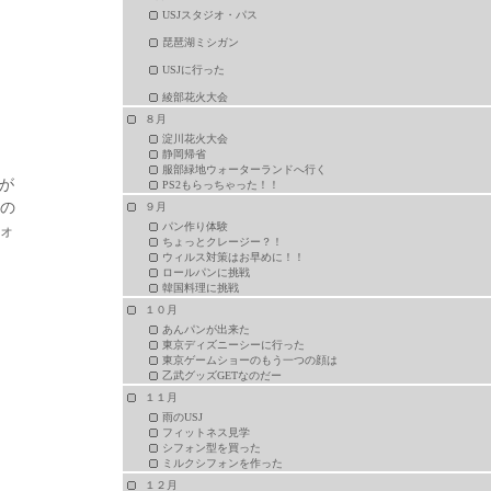
USJスタジオ・パス
琵琶湖ミシガン
USJに行った
綾部花火大会
８月
淀川花火大会
静岡帰省
服部緑地ウォーターランドへ行く
が
PS2もらっちゃった！！
だの
９月
パン作り体験
ォ
ちょっとクレージー？！
ウィルス対策はお早めに！！
ロールパンに挑戦
韓国料理に挑戦
１０月
あんパンが出来た
東京ディズニーシーに行った
東京ゲームショーのもう一つの顔は
乙武グッズGETなのだー
１１月
雨のUSJ
フィットネス見学
シフォン型を買った
ミルクシフォンを作った
１２月