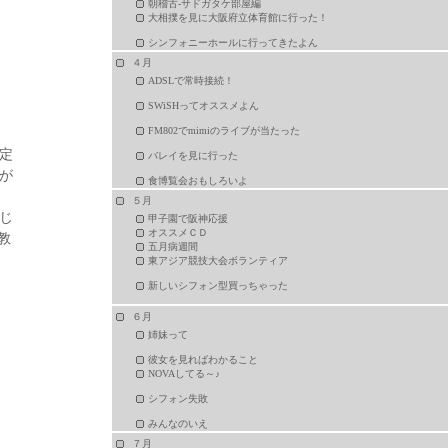
朝稽古-サドガタケ部屋編
大相撲を見に大阪府立体育館に行った！
シンフォニーホールに行ってきたよん
４月
ADSLで常時接続！
SWiSHってオススメよん
FM802でmimiのライブが当たった
定
バレイを見に行った
が
食博覧会おもしろいよ
５月
じ
甲子園で阪神応援
オススメＣＤ
教
五月病週間
東アジア競技大会ボランティア
新しいシフォン型買っちゃった
６月
姉妹って
彼女を見ればわかること
NOVAしてる～♪
シフォン失敗
みんなのいえ
７月