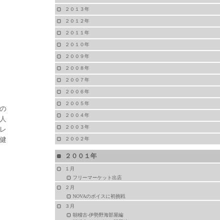
２０１３年
２０１２年
２０１１年
２０１０年
２００９年
２００８年
２００７年
２００６年
２００５年
の
２００４年
人
２００３年
レ
健
２００２年
２００１年
１月
フリーマーケット出店
２月
NOVAのボイスに初挑戦
３月
朝稽古-伊勢野海部屋編